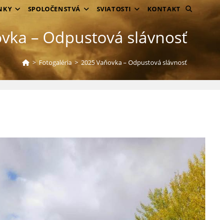
TOGGLE
NKY
SPOLOČENSTVÁ
SVIATOSTI
KONTAKT
WEBSITE
vka – Odpustová slávnosť
SEARCH
>
Fotogaléria
>
2025 Vaňovka – Odpustová slávnosť