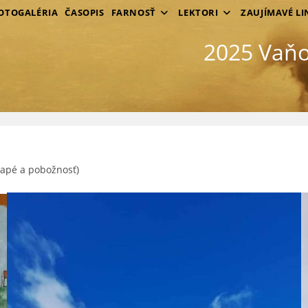
OTOGALÉRIA
ČASOPIS
FARNOSŤ
LEKTORI
ZAUJÍMAVÉ LI
2025 Vaňo
gapé a pobožnosť)