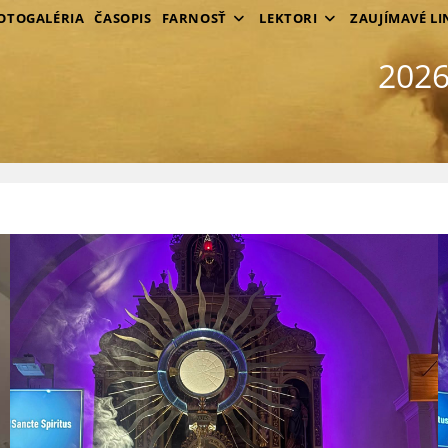
OTOGALÉRIA
ČASOPIS
FARNOSŤ
LEKTORI
ZAUJÍMAVÉ LI
2026