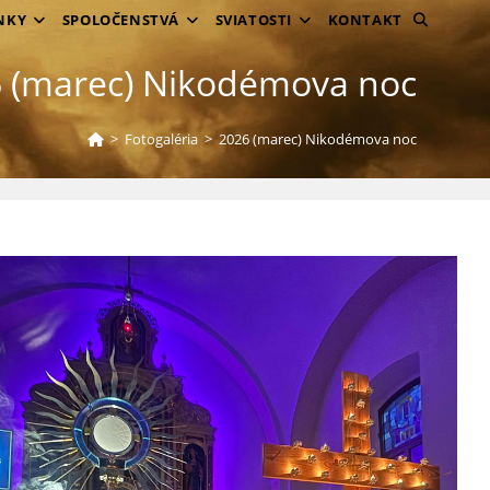
TOGGLE
NKY
SPOLOČENSTVÁ
SVIATOSTI
KONTAKT
WEBSITE
 (marec) Nikodémova noc
SEARCH
>
Fotogaléria
>
2026 (marec) Nikodémova noc