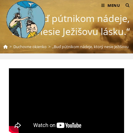
Skip
MENU
to
„Buď pútnikom nádeje,
content
ktorý nesie Ježišovu lásku.“
>
Duchovne okienko
>
„Buď pútnikom nádeje, ktorý nesie Ježišovu lá