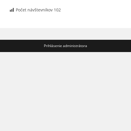
Počet návštevníkov
102
Prihlásenie administrátora