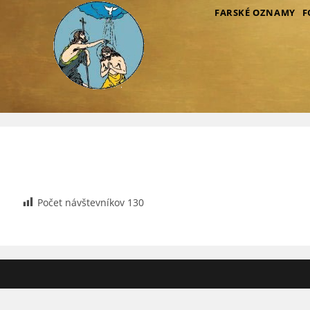
Skip
FARSKÉ OZNAMY
F
to
content
Počet návštevníkov
130