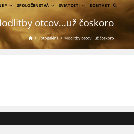
TOGGLE
NKY
SPOLOČENSTVÁ
SVIATOSTI
KONTAKT
WEBSITE
odlitby otcov…už čoskoro
SEARCH
>
Fotogaléria
>
Modlitby otcov…už čoskoro